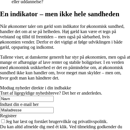
eller uddannelse?
En indikator – men ikke hele sandheden
Når økonomer taler om gæld som indikator for økonomisk sundhed,
handler det om at se på helheden. Høj gæld kan være et tegn på
velstand og tillid til fremtiden – men også på sårbarhed, hvis
økonomien vender. Derfor er det vigtigt at følge udviklingen i både
gæld, opsparing og indkomst.
Tallene viser, at danskerne generelt har styr på økonomien, men også at
mange er afhængige af lave renter og stabile boligpriser. I en verden
med økonomisk usikkerhed er det en påmindelse om, at økonomisk
sundhed ikke kun handler om, hvor meget man skylder – men om,
hvor godt man kan håndtere det.
Modtag nyheder direkte i din indbakke
Træt af ligegyldige nyhedsbreve? Det her er anderledes.
Indtast din e-mail her
Registrer
Jeg har læst og forstået brugervilkår og privatlivspolitik.
Du kan altid afmelde dig med ét klik. Ved tilmelding godkender du