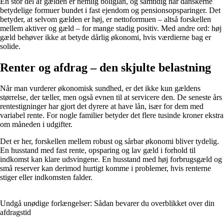
En stor del af gælden er nemlig boliglån, og samtidig har danskerne
betydelige formuer bundet i fast ejendom og pensionsopsparinger. Det
betyder, at selvom gælden er høj, er nettoformuen – altså forskellen
mellem aktiver og gæld – for mange stadig positiv. Med andre ord: høj
gæld behøver ikke at betyde dårlig økonomi, hvis værdierne bag er
solide.
Renter og afdrag – den skjulte belastning
Når man vurderer økonomisk sundhed, er det ikke kun gældens
størrelse, der tæller, men også evnen til at servicere den. De seneste års
rentestigninger har gjort det dyrere at have lån, især for dem med
variabel rente. For nogle familier betyder det flere tusinde kroner ekstra
om måneden i udgifter.
Det er her, forskellen mellem robust og sårbar økonomi bliver tydelig.
En husstand med fast rente, opsparing og lav gæld i forhold til
indkomst kan klare udsvingene. En husstand med høj forbrugsgæld og
små reserver kan derimod hurtigt komme i problemer, hvis renterne
stiger eller indkomsten falder.
Undgå unødige forlængelser: Sådan bevarer du overblikket over din
afdragstid