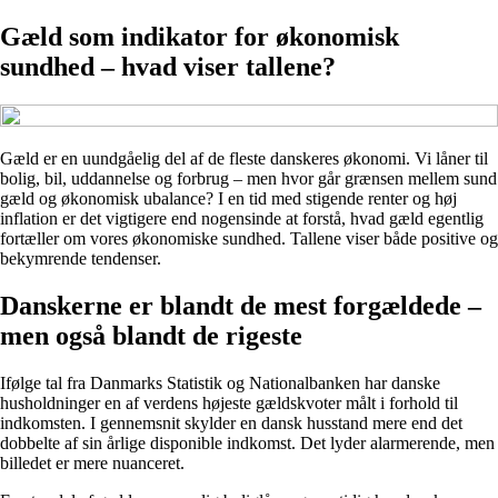
Gæld som indikator for økonomisk
sundhed – hvad viser tallene?
Gæld er en uundgåelig del af de fleste danskeres økonomi. Vi låner til
bolig, bil, uddannelse og forbrug – men hvor går grænsen mellem sund
gæld og økonomisk ubalance? I en tid med stigende renter og høj
inflation er det vigtigere end nogensinde at forstå, hvad gæld egentlig
fortæller om vores økonomiske sundhed. Tallene viser både positive og
bekymrende tendenser.
Danskerne er blandt de mest forgældede –
men også blandt de rigeste
Ifølge tal fra Danmarks Statistik og Nationalbanken har danske
husholdninger en af verdens højeste gældskvoter målt i forhold til
indkomsten. I gennemsnit skylder en dansk husstand mere end det
dobbelte af sin årlige disponible indkomst. Det lyder alarmerende, men
billedet er mere nuanceret.