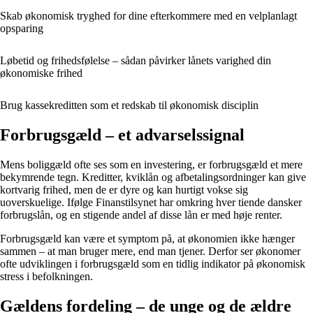
Skab økonomisk tryghed for dine efterkommere med en velplanlagt
opsparing
Løbetid og frihedsfølelse – sådan påvirker lånets varighed din
økonomiske frihed
Brug kassekreditten som et redskab til økonomisk disciplin
Forbrugsgæld – et advarselssignal
Mens boliggæld ofte ses som en investering, er forbrugsgæld et mere
bekymrende tegn. Kreditter, kviklån og afbetalingsordninger kan give
kortvarig frihed, men de er dyre og kan hurtigt vokse sig
uoverskuelige. Ifølge Finanstilsynet har omkring hver tiende dansker
forbrugslån, og en stigende andel af disse lån er med høje renter.
Forbrugsgæld kan være et symptom på, at økonomien ikke hænger
sammen – at man bruger mere, end man tjener. Derfor ser økonomer
ofte udviklingen i forbrugsgæld som en tidlig indikator på økonomisk
stress i befolkningen.
Gældens fordeling – de unge og de ældre