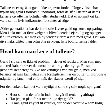
Tallene viser også, at gæld ikke er jævnt fordelt. Unge voksne har
typisk høj gæld i forhold til indkomst, fordi de står i starten af deres
karriere og ofte har boliglån eller studiegæld. Det er normalt og kan
være sundt, hvis indkomsten forventes at stige.
Ældre generationer har derimod ofte lavere gæld og større opsparing.
Men i takt med at flere vælger at blive boende i ejerbolig og optager
lån i friværdien, ser man en ny tendens: flere ældre med gæld. Det kan
give fleksibilitet, men også øge risikoen, hvis boligpriserne falder.
Hvad kan man lære af tallene?
Gæld i sig selv er ikke et problem – det er et redskab. Men som med
alle redskaber kræver det omtanke at bruge det rigtigt. En sund
økonomi kendetegnes ikke nødvendigvis ved nul gæld, men ved
balance: at man kan betale sine forpligtelser, har en buffer til uforudsete
udgifter og låner med et formål, der skaber værdi på sigt.
For den enkelte kan det være nyttigt at stille sig selv nogle spørgsmål:
Hvor stor en del af min indkomst går til renter og afdrag?
Har jeg en plan for at nedbringe dyr gæld?
Er min gæld knyttet til værdier, der holder over tid – som bolig