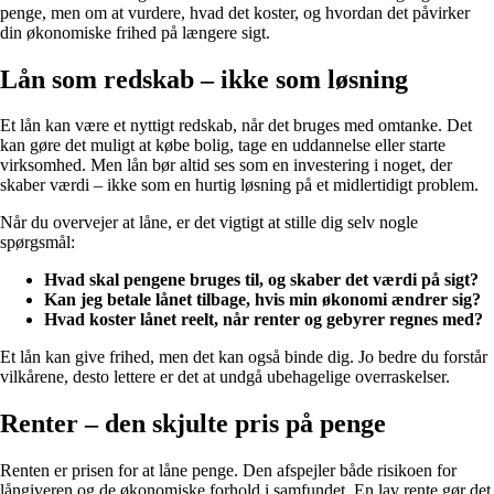
penge, men om at vurdere, hvad det koster, og hvordan det påvirker
din økonomiske frihed på længere sigt.
Lån som redskab – ikke som løsning
Et lån kan være et nyttigt redskab, når det bruges med omtanke. Det
kan gøre det muligt at købe bolig, tage en uddannelse eller starte
virksomhed. Men lån bør altid ses som en investering i noget, der
skaber værdi – ikke som en hurtig løsning på et midlertidigt problem.
Når du overvejer at låne, er det vigtigt at stille dig selv nogle
spørgsmål:
Hvad skal pengene bruges til, og skaber det værdi på sigt?
Kan jeg betale lånet tilbage, hvis min økonomi ændrer sig?
Hvad koster lånet reelt, når renter og gebyrer regnes med?
Et lån kan give frihed, men det kan også binde dig. Jo bedre du forstår
vilkårene, desto lettere er det at undgå ubehagelige overraskelser.
Renter – den skjulte pris på penge
Renten er prisen for at låne penge. Den afspejler både risikoen for
långiveren og de økonomiske forhold i samfundet. En lav rente gør det