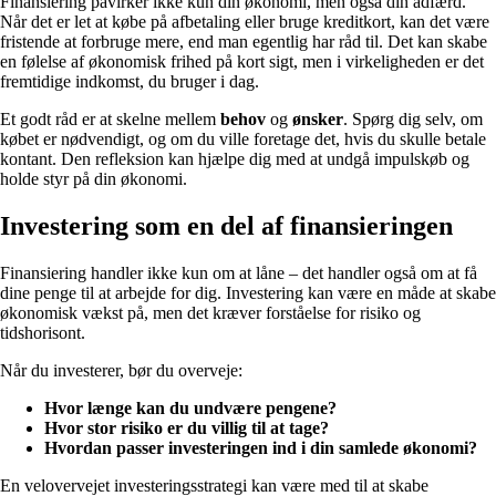
Finansiering påvirker ikke kun din økonomi, men også din adfærd.
Når det er let at købe på afbetaling eller bruge kreditkort, kan det være
fristende at forbruge mere, end man egentlig har råd til. Det kan skabe
en følelse af økonomisk frihed på kort sigt, men i virkeligheden er det
fremtidige indkomst, du bruger i dag.
Et godt råd er at skelne mellem
behov
og
ønsker
. Spørg dig selv, om
købet er nødvendigt, og om du ville foretage det, hvis du skulle betale
kontant. Den refleksion kan hjælpe dig med at undgå impulskøb og
holde styr på din økonomi.
Investering som en del af finansieringen
Finansiering handler ikke kun om at låne – det handler også om at få
dine penge til at arbejde for dig. Investering kan være en måde at skabe
økonomisk vækst på, men det kræver forståelse for risiko og
tidshorisont.
Når du investerer, bør du overveje:
Hvor længe kan du undvære pengene?
Hvor stor risiko er du villig til at tage?
Hvordan passer investeringen ind i din samlede økonomi?
En velovervejet investeringsstrategi kan være med til at skabe