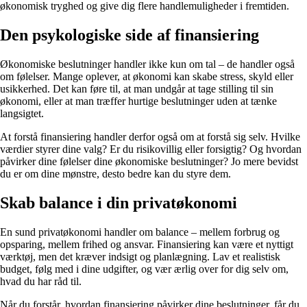
økonomisk tryghed og give dig flere handlemuligheder i fremtiden.
Den psykologiske side af finansiering
Økonomiske beslutninger handler ikke kun om tal – de handler også
om følelser. Mange oplever, at økonomi kan skabe stress, skyld eller
usikkerhed. Det kan føre til, at man undgår at tage stilling til sin
økonomi, eller at man træffer hurtige beslutninger uden at tænke
langsigtet.
At forstå finansiering handler derfor også om at forstå sig selv. Hvilke
værdier styrer dine valg? Er du risikovillig eller forsigtig? Og hvordan
påvirker dine følelser dine økonomiske beslutninger? Jo mere bevidst
du er om dine mønstre, desto bedre kan du styre dem.
Skab balance i din privatøkonomi
En sund privatøkonomi handler om balance – mellem forbrug og
opsparing, mellem frihed og ansvar. Finansiering kan være et nyttigt
værktøj, men det kræver indsigt og planlægning. Lav et realistisk
budget, følg med i dine udgifter, og vær ærlig over for dig selv om,
hvad du har råd til.
Når du forstår, hvordan finansiering påvirker dine beslutninger, får du