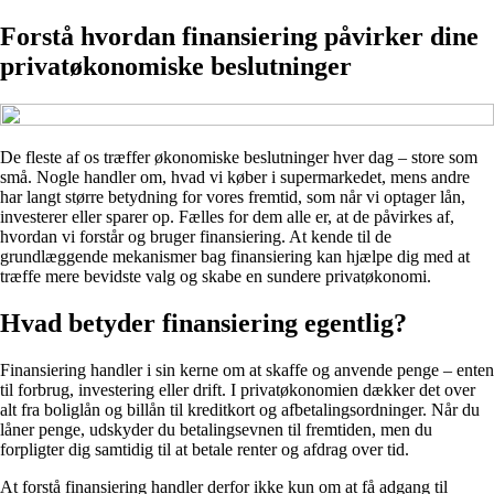
Forstå hvordan finansiering påvirker dine
privatøkonomiske beslutninger
De fleste af os træffer økonomiske beslutninger hver dag – store som
små. Nogle handler om, hvad vi køber i supermarkedet, mens andre
har langt større betydning for vores fremtid, som når vi optager lån,
investerer eller sparer op. Fælles for dem alle er, at de påvirkes af,
hvordan vi forstår og bruger finansiering. At kende til de
grundlæggende mekanismer bag finansiering kan hjælpe dig med at
træffe mere bevidste valg og skabe en sundere privatøkonomi.
Hvad betyder finansiering egentlig?
Finansiering handler i sin kerne om at skaffe og anvende penge – enten
til forbrug, investering eller drift. I privatøkonomien dækker det over
alt fra boliglån og billån til kreditkort og afbetalingsordninger. Når du
låner penge, udskyder du betalingsevnen til fremtiden, men du
forpligter dig samtidig til at betale renter og afdrag over tid.
At forstå finansiering handler derfor ikke kun om at få adgang til